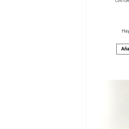
CINTUR
Hay
Aña