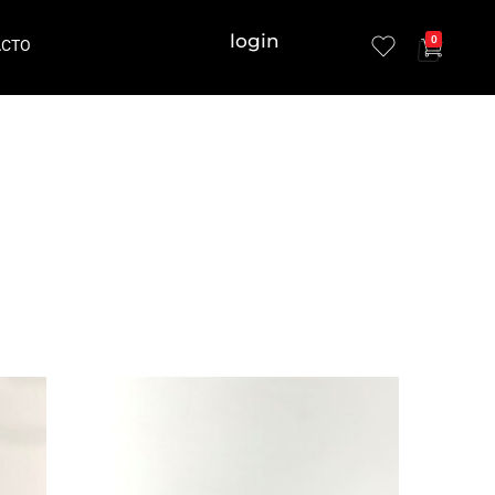
login
0
ACTO