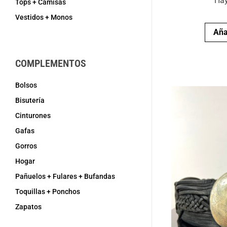
Hay
Tops + Camisas
Vestidos + Monos
Aña
COMPLEMENTOS
Bolsos
Bisutería
Cinturones
Gafas
Gorros
Hogar
Pañuelos + Fulares + Bufandas
Toquillas + Ponchos
Zapatos