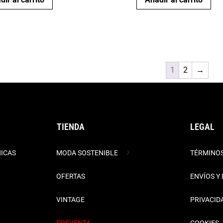
1
2
→
TIENDA
LEGAL
NICAS
MODA SOSTENIBLE
TÉRMINOS
OFERTAS
ENVÍOS Y
VINTAGE
PRIVACID
PREVENTA
COOKIES