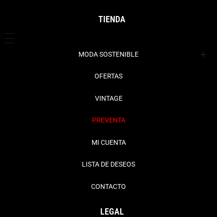
TIENDA
MODA SOSTENIBLE
Ropa
OFERTAS
Complementos
Abrigos + Cazadoras
VINTAGE
Chaquetas + Blazers
Bisutería
PREVENTA
Faldas
Bolsos
MI CUENTA
Jerseys + Cardigans
Cinturones
LISTA DE DESEOS
Pantalones + Vaqueros
Gorros
CONTACTO
Vestidos + Monos
Hogar
LEGAL