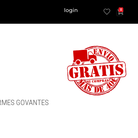
login
0
ERMES GOVANTES