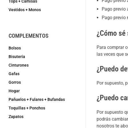
Pago previo 
Tops + Camisas
Pago previo 
Vestidos + Monos
Pago previo
¿Cómo sé s
COMPLEMENTOS
Para comprar on
Bolsos
las veces que s
Bisutería
Cinturones
¿Puedo de
Gafas
Gorros
Por supuesto, p
Hogar
¿Puedo ca
Pañuelos + Fulares + Bufandas
Toquillas + Ponchos
Por supuesto q
Zapatos
podrás cambiarl
nosotros te abo