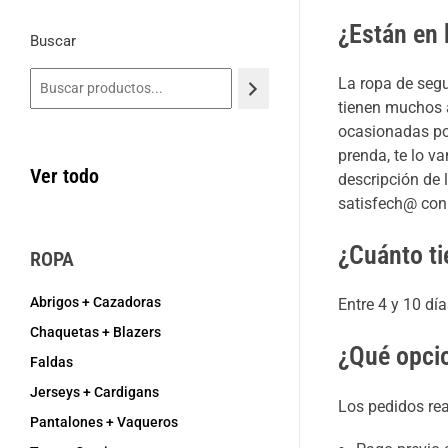
¿Están en
Buscar
La ropa de segu
tienen muchos a
ocasionadas por
prenda, te lo v
Ver todo
descripción de 
satisfech@ con
¿Cuánto ti
ROPA
Abrigos + Cazadoras
Entre 4 y 10 d
Chaquetas + Blazers
¿Qué opcio
Faldas
Jerseys + Cardigans
Los pedidos rea
Pantalones + Vaqueros