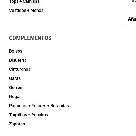
Hay
Tops + Camisas
Vestidos + Monos
Aña
COMPLEMENTOS
Bolsos
Bisutería
Cinturones
Gafas
Gorros
Hogar
Pañuelos + Fulares + Bufandas
Toquillas + Ponchos
Zapatos