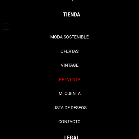
TIENDA
MODA SOSTENIBLE
Ropa
OFERTAS
Complementos
Abrigos + Cazadoras
VINTAGE
Chaquetas + Blazers
Bisutería
PREVENTA
Faldas
Bolsos
MI CUENTA
Jerseys + Cardigans
Cinturones
LISTA DE DESEOS
Pantalones + Vaqueros
Gorros
CONTACTO
Vestidos + Monos
Hogar
LEGAL