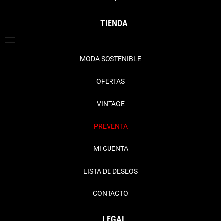
TIENDA
MODA SOSTENIBLE
Ropa
OFERTAS
Complementos
Abrigos + Cazadoras
VINTAGE
Chaquetas + Blazers
Bisutería
PREVENTA
Faldas
Bolsos
MI CUENTA
Jerseys + Cardigans
Cinturones
LISTA DE DESEOS
Pantalones + Vaqueros
Gorros
CONTACTO
Vestidos + Monos
Hogar
LEGAL