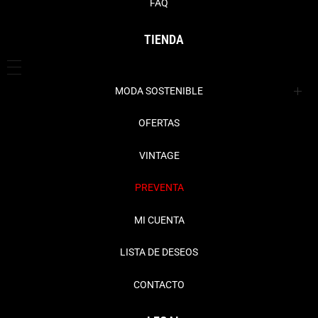
FAQ
TIENDA
MODA SOSTENIBLE
Ropa
OFERTAS
Complementos
Abrigos + Cazadoras
VINTAGE
Chaquetas + Blazers
Bisutería
PREVENTA
Faldas
Bolsos
MI CUENTA
Jerseys + Cardigans
Cinturones
LISTA DE DESEOS
Pantalones + Vaqueros
Gorros
CONTACTO
Vestidos + Monos
Hogar