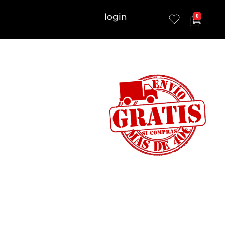
login
0