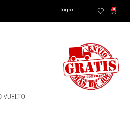
login
0
O VUELTO