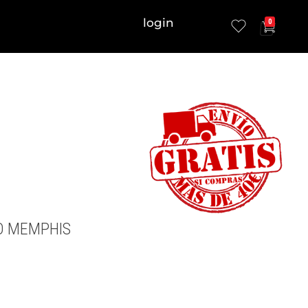
login
0
O MEMPHIS