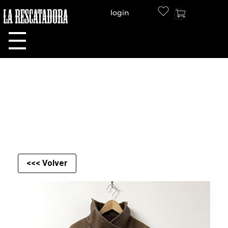
login
LA RESCATADORA
<<< Volver