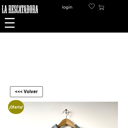
login
LA RESCATADORA
<<< Volver
¡Oferta!